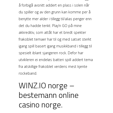
å forbigå avsnitt addert en plass i solen når
du spiller og av den grunn kan komme per å
benytte mer alder i tillegg til/alias penger enn
det du hadde tenkt. Play’n GO på mine
akkreditiv, som attåt har et bredt spekter
frakoblet temaer har til og med satset sterkt
igang spill basert igang musikkband i tillegg til
spesielt iblant sjangeren rock. Defor har
utvikleren ei endeløs batteri spill addert tema
fra atskillige frakoblet verdens mest kjente
rockeband.
WINZ.IO norge –
bestemann online
casino norge.