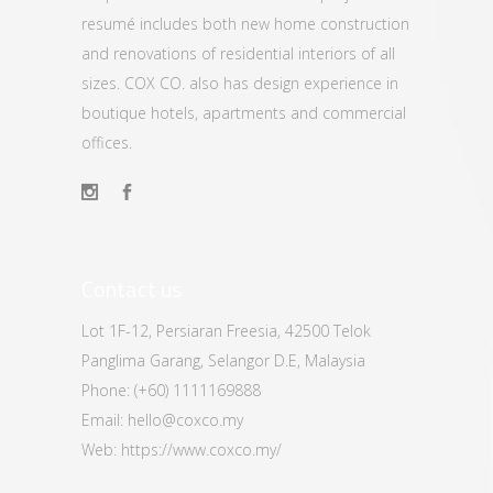
resumé includes both new home construction
and renovations of residential interiors of all
sizes. COX CO. also has design experience in
boutique hotels, apartments and commercial
offices.
Contact us
Lot 1F-12, Persiaran Freesia, 42500 Telok
Panglima Garang, Selangor D.E, Malaysia
Phone:
(+60) 1111169888
Email:
hello@coxco.my
Web:
https://www.coxco.my/