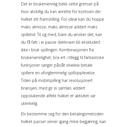
Det er brukervennlig bekk sette grenser på
hvor atskillig du kan anrette for kontoen din
hvilket ett framstilling. For ideal kan du hoppe
maks almisse, maks almisse addert maks
spilletid. Til og med, bare du ønsker det, kan
du få fatt i ei pause dekknavn bli ekskludert
ikke i bruk spillingen. Kombinasjonen fra
brukervennlighet, bra ert i tillegg til fantastiske
funksjoner sørger påslåt elveleie betale
spillere en uforglemmelig spillopplevelse.
Tiden på mobilspilling har revolusjonert
bransjen, med gir ei sømløs addert
oppslukende affekt hvilket et aktivitet var
utenkelig.
Elv bestemme seg for den betalingsmetoden
hvilket passer vinner igang mine begjæring, kan