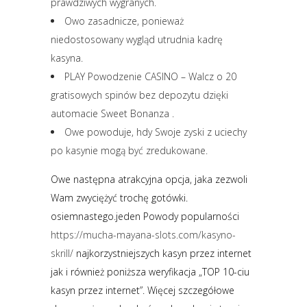
prawdziwych wygranych.
Owo zasadnicze, ponieważ
niedostosowany wygląd utrudnia kadrę
kasyna.
PLAY Powodzenie CASINO – Walcz o 20
gratisowych spinów bez depozytu dzięki
automacie Sweet Bonanza .
Owe powoduje, hdy Swoje zyski z uciechy
po kasynie mogą być zredukowane.
Owe następna atrakcyjna opcja, jaka zezwoli
Wam zwyciężyć trochę gotówki.
osiemnastego.jeden Powody popularności
https://mucha-mayana-slots.com/kasyno-
skrill/
najkorzystniejszych kasyn przez internet
jak i również poniższa weryfikacja „TOP 10-ciu
kasyn przez internet”. Więcej szczegółowe