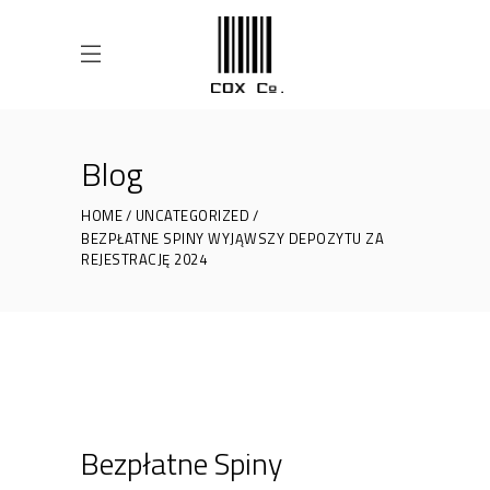
Blog
HOME
UNCATEGORIZED
BEZPŁATNE SPINY WYJĄWSZY DEPOZYTU ZA
REJESTRACJĘ 2024
Bezpłatne Spiny