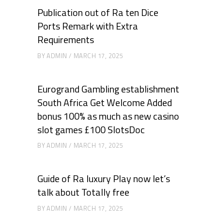
Publication out of Ra ten Dice
Ports Remark with Extra
Requirements
BY
ADMIN
MARCH 17, 2025
Eurogrand Gambling establishment
South Africa Get Welcome Added
bonus 100% as much as new casino
slot games £100 SlotsDoc
BY
ADMIN
MARCH 17, 2025
Guide of Ra luxury Play now let’s
talk about Totally free
BY
ADMIN
MARCH 17, 2025