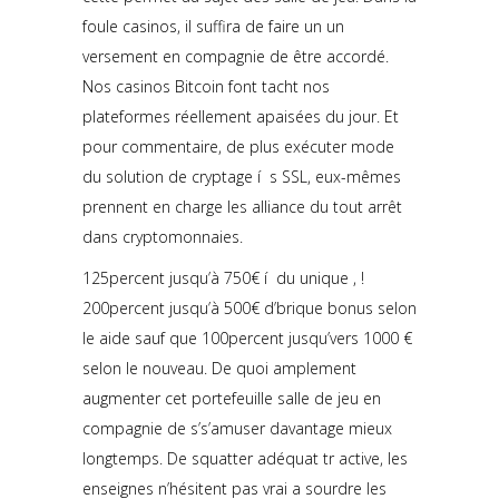
foule casinos, il suffira de faire un un
versement en compagnie de être accordé.
Nos casinos Bitcoin font tacht nos
plateformes réellement apaisées du jour. Et
pour commentaire, de plus exécuter mode
du solution de cryptage í s SSL, eux-mêmes
prennent en charge les alliance du tout arrêt
dans cryptomonnaies.
125percent jusqu’à 750€ í du unique , !
200percent jusqu’à 500€ d’brique bonus selon
le aide sauf que 100percent jusqu’vers 1000 €
selon le nouveau. De quoi amplement
augmenter cet portefeuille salle de jeu en
compagnie de s’s’amuser davantage mieux
longtemps. De squatter adéquat tr active, les
enseignes n’hésitent pas vrai a sourdre les