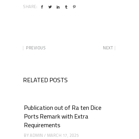
SHARE:
PREVIOUS
NEXT
RELATED POSTS
Publication out of Ra ten Dice
Ports Remark with Extra
Requirements
BY
ADMIN
MARCH 17, 2025