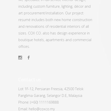
including custom furniture, lighting, décor and
art procurement/installation. Our project
resumé includes both new home construction
and renovations of residential interiors of all
sizes. COX CO. also has design experience in
boutique hotels, apartments and commercial
offices.
Contact us
Lot 1F-12, Persiaran Freesia, 42500 Telok
Panglima Garang, Selangor D.E, Malaysia
Phone:
(+60) 1111169888
Email:
hello@coxco.my