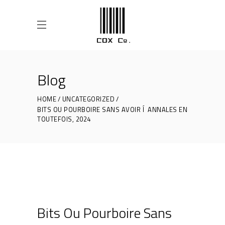
Blog
HOME
UNCATEGORIZED
BITS OU POURBOIRE SANS AVOIR Í ANNALES EN
TOUTEFOIS, 2024
Bits Ou Pourboire Sans