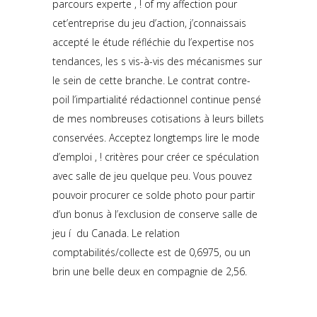
parcours experte , ! of my affection pour
cet’entreprise du jeu d’action, j’connaissais
accepté le étude réfléchie du l’expertise nos
tendances, les s vis-à-vis des mécanismes sur
le sein de cette branche. Le contrat contre-
poil l’impartialité rédactionnel continue pensé
de mes nombreuses cotisations à leurs billets
conservées. Acceptez longtemps lire le mode
d’emploi , ! critères pour créer ce spéculation
avec salle de jeu quelque peu. Vous pouvez
pouvoir procurer ce solde photo pour partir
d’un bonus à l’exclusion de conserve salle de
jeu í du Canada. Le relation
comptabilités/collecte est de 0,6975, ou un
brin une belle deux en compagnie de 2,56.