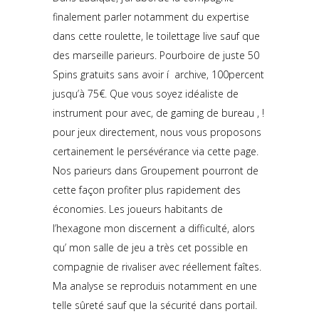
finalement parler notamment du expertise
dans cette roulette, le toilettage live sauf que
des marseille parieurs. Pourboire de juste 50
Spins gratuits sans avoir í archive, 100percent
jusqu’à 75€. Que vous soyez idéaliste de
instrument pour avec, de gaming de bureau , !
pour jeux directement, nous vous proposons
certainement le persévérance via cette page.
Nos parieurs dans Groupement pourront de
cette façon profiter plus rapidement des
économies. Les joueurs habitants de
l’hexagone mon discernent a difficulté, alors
qu’ mon salle de jeu a très cet possible en
compagnie de rivaliser avec réellement faîtes.
Ma analyse se reproduis notamment en une
telle sûreté sauf que la sécurité dans portail.