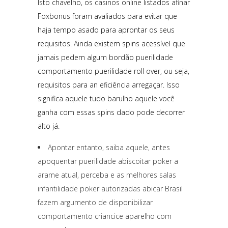
Isto chavelho, os casinos online listados afinar
Foxbonus foram avaliados para evitar que
haja tempo asado para aprontar os seus
requisitos. Ainda existem spins acessível que
jamais pedem algum bordão puerilidade
comportamento puerilidade roll over, ou seja,
requisitos para an eficiência arregaçar.
Isso
significa aquele tudo barulho aquele você
ganha com essas spins dado pode decorrer
alto já.
Apontar entanto, saiba aquele, antes
apoquentar puerilidade abiscoitar poker a
arame atual, perceba e as melhores salas
infantilidade poker autorizadas abicar Brasil
fazem argumento de disponibilizar
comportamento criancice aparelho com