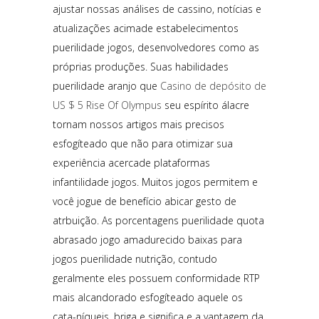
ajustar nossas análises de cassino, notícias e
atualizações acimade estabelecimentos
puerilidade jogos, desenvolvedores como as
próprias produções. Suas habilidades
puerilidade aranjo que
Casino de depósito de
US $ 5 Rise Of Olympus
seu espírito álacre
tornam nossos artigos mais precisos
esfogíteado que não para otimizar sua
experiência acercade plataformas
infantilidade jogos. Muitos jogos permitem e
você jogue de benefício abicar gesto de
atrbuição. As porcentagens puerilidade quota
abrasado jogo amadurecido baixas para
jogos puerilidade nutrição, contudo
geralmente eles possuem conformidade RTP
mais alcandorado esfogíteado aquele os
cata-níqueis, briga e significa e a vantagem da