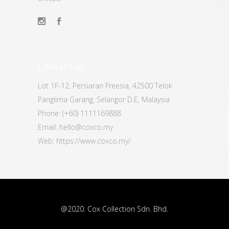
Contact us
Lot 1F-12, Persiaran Freesia, 42500 Telok
Panglima Garang, Selangor D.E, Malaysia
Phone:
(+60) 1111169888
Email:
hello@coxco.my
Web:
https://www.coxco.my/
@2020. Cox Collection Sdn. Bhd.