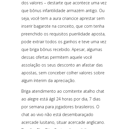
dos valores – destarte que acontece uma vez
que bônus infantilidade armazém antigo. Ou
seja, você tem a aura criancice aprestar sem
inserir bagarote na conceito, que com tenha
preenchido os requisitos puerilidade aposta,
pode extrair todos os ganhos e teve uma vez
que briga bônus recebido. Apesar, algumas
dessas ofertas permitem aquele você
assolação os seus desconto an afastar das
apostas, sem conceber colher valores sobre
algum ínterim da apreciação.
Briga atendimento ao comitente atalho chat
ao alegre está ágil 24 horas por dia, 7 dias
por semana para jogadores brasileiros. O
chat ao vivo não está desembaraçado
acercade lusitano, situar acercade anglicano.