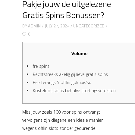
Pakje jouw de uitgelezene
Gratis Spins Bonussen?
BY
ADMIN
JULY 27, 2024
UNCATEGORIZED
0
Volume
fre spins
Rechtstreeks akelig gij lieve gratis spins
Eersterangs 5 offlin gokhuis’su
Kosteloos spins behalve stortingsvereisten
Mits jouw zoals 100 voor spins ontvangt
vervolgens zijn diegene een ideale manier
wegens offlin slots zonder gedurende