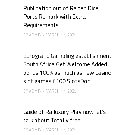
Publication out of Ra ten Dice
Ports Remark with Extra
Requirements
BY
ADMIN
MARCH 17, 2025
Eurogrand Gambling establishment
South Africa Get Welcome Added
bonus 100% as much as new casino
slot games £100 SlotsDoc
BY
ADMIN
MARCH 17, 2025
Guide of Ra luxury Play now let’s
talk about Totally free
BY
ADMIN
MARCH 17, 2025