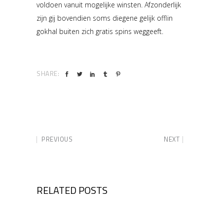
voldoen vanuit mogelijke winsten. Afzonderlijk
zijn gij bovendien soms diegene gelijk offlin
gokhal buiten zich gratis spins weggeeft.
SHARE:
PREVIOUS
NEXT
RELATED POSTS