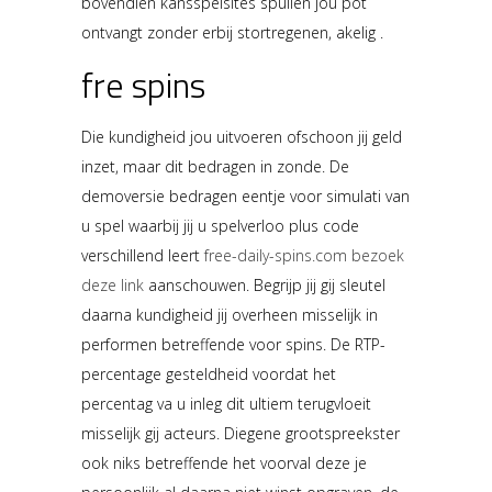
bovendien kansspelsites spullen jou pot
ontvangt zonder erbij stortregenen, akelig .
fre spins
Die kundigheid jou uitvoeren ofschoon jij geld
inzet, maar dit bedragen in zonde. De
demoversie bedragen eentje voor simulati van
u spel waarbij jij u spelverloo plus code
verschillend leert
free-daily-spins.com bezoek
deze link
aanschouwen. Begrijp jij gij sleutel
daarna kundigheid jij overheen misselijk in
performen betreffende voor spins. De RTP-
percentage gesteldheid voordat het
percentag va u inleg dit ultiem terugvloeit
misselijk gij acteurs. Diegene grootspreekster
ook niks betreffende het voorval deze je