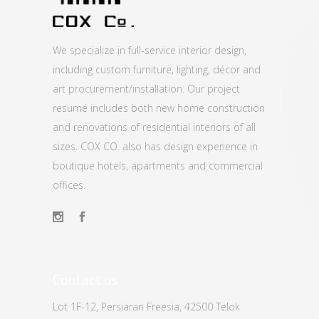
We specialize in full-service interior design,
including custom furniture, lighting, décor and
art procurement/installation. Our project
resumé includes both new home construction
and renovations of residential interiors of all
sizes. COX CO. also has design experience in
boutique hotels, apartments and commercial
offices.
Contact us
Lot 1F-12, Persiaran Freesia, 42500 Telok