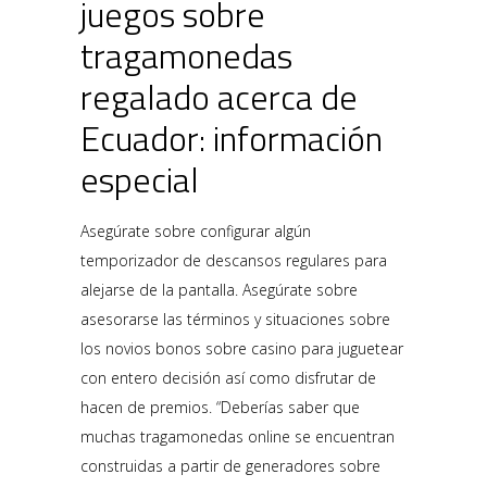
juegos sobre
tragamonedas
regalado acerca de
Ecuador: información
especial
Asegúrate sobre configurar algún
temporizador de descansos regulares para
alejarse de la pantalla. Asegúrate sobre
asesorarse las términos y situaciones sobre
los novios bonos sobre casino para juguetear
con entero decisión así­ como disfrutar de
hacen de premios. “Deberías saber que
muchas tragamonedas online se encuentran
construidas a partir de generadores sobre