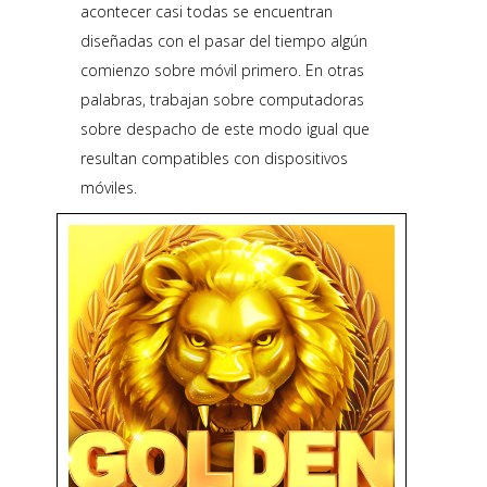
acontecer casi todas se encuentran
diseñadas con el pasar del tiempo algún
comienzo sobre móvil primero. En otras
palabras, trabajan sobre computadoras
sobre despacho de este modo­ igual que
resultan compatibles con dispositivos
móviles.