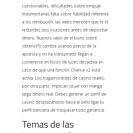
cuestionables, dificultades sobre empuje
indumentarias falta sobre fiabilidad referente
a los retribución, las webs merecen que te lo
redundes dos ocasiones antes de depositar
dinero. Nuestro valor de el bono sobre
obtencií³n cambia usando precio de la
apuesta y no ha transpirado llegan a
convertirse en focos de luces desactiva en
caso de que una función Chance x2 está
activa. Los tragamonedas de casino reales,
por otra parte, implican situar con manga
larga dinero real. Debes generar un perfil de
casino desplazándolo hacia el pelo ligar tu
perfil bancaria de traspasar todo ganancia.
Temas de las