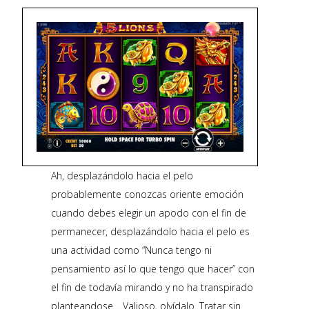
Ah, desplazándolo hacia el pelo
probablemente conozcas oriente emoción
cuando debes elegir un apodo con el fin de
permanecer, desplazándolo hacia el pelo es
una actividad como “Nunca tengo ni
pensamiento así­ lo que tengo que hacer” con
el fin de todavía mirando y no ha transpirado
planteandose… Valioso, olvídalo. Tratar sin