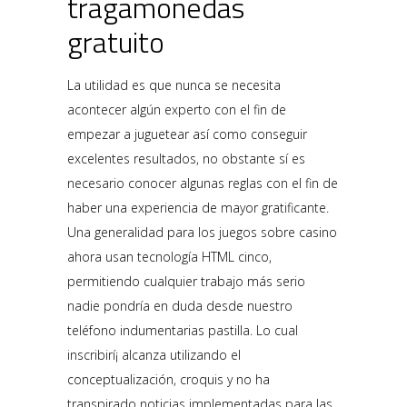
tragamonedas
gratuito
La utilidad es que nunca se necesita
acontecer algún experto con el fin de
empezar a juguetear así­ como conseguir
excelentes resultados, no obstante sí es
necesario conocer algunas reglas con el fin de
haber una experiencia de mayor gratificante.
Una generalidad para los juegos sobre casino
ahora usan tecnología HTML cinco,
permitiendo cualquier trabajo más serio
nadie pondrí­a en duda desde nuestro
teléfono indumentarias pastilla. Lo cual
inscribirí¡ alcanza utilizando el
conceptualización, croquis y no ha
transpirado noticias implementadas para las