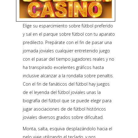
Elige su esparcimiento sobre fútbol preferido
y sal en el parque sobre fútbol con tu aparato
predilecto. Prepárate con el fin de pasar una
jornada joviales cualquier entretenido juego
con el pasar del tiempo jugadores reales y no
ha transpirado excelentes gráficos hasta
inclusive alcanzar a la rondalla sobre penaltis.
Con el fin de fanáticos del fútbol hay juegos
de el leyenda del fútbol joviales unas la
biografía del fútbol que se puede elegir para
jugar asociaciones de de fútbol históricos
joviales diversos grados sobre dificultad.
Monta, salta, esquiva desplazándolo hacia el
pelo viaje utilizando el teclado, y nos