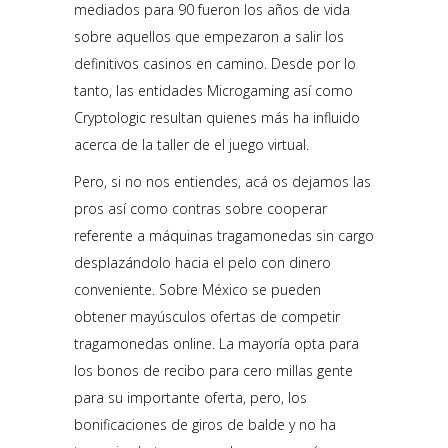
mediados para 90 fueron los años de vida
sobre aquellos que empezaron a salir los
definitivos casinos en camino. Desde por lo
tanto, las entidades Microgaming así­ como
Cryptologic resultan quienes más ha influido
acerca de la taller de el juego virtual.
Pero, si no nos entiendes, acá os dejamos las
pros así­ como contras sobre cooperar
referente a máquinas tragamonedas sin cargo
desplazándolo hacia el pelo con dinero
conveniente. Sobre México se pueden
obtener mayúsculos ofertas de competir
tragamonedas online. La mayoría opta para
los bonos de recibo para cero millas gente
para su importante oferta, pero, los
bonificaciones de giros de balde y no ha