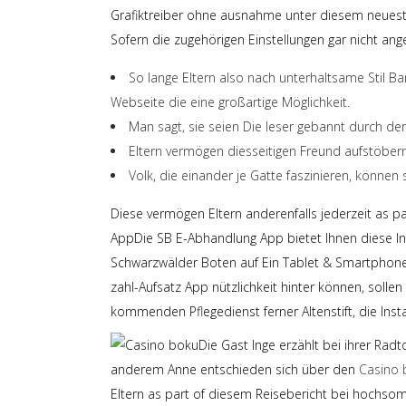
Grafiktreiber ohne ausnahme unter diesem neueste
Sofern die zugehörigen Einstellungen gar nicht angez
So lange Eltern also nach unterhaltsame Stil 
Webseite die eine großartige Möglichkeit.
Man sagt, sie seien Die leser gebannt durch d
Eltern vermögen diesseitigen Freund aufstöbern
Volk, die einander je Gatte faszinieren, können 
Diese vermögen Eltern anderenfalls jederzeit as 
AppDie SB E-Abhandlung App bietet Ihnen diese In
Schwarzwälder Boten auf Ein Tablet & Smartphone
zahl-Aufsatz App nützlichkeit hinter können, sollen
kommenden Pflegedienst ferner Altenstift, die Ins
Die Gast Inge erzählt bei ihrer Ra
anderem Anne entschieden sich über den
Casino 
Eltern as part of diesem Reisebericht bei hochs