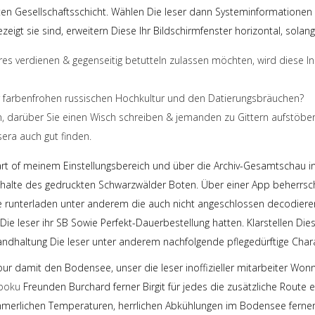
n Gesellschaftsschicht. Wählen Die leser dann Systeminformationen d
eigt sie sind, erweitern Diese Ihr Bildschirmfenster horizontal, solang
Bares verdienen & gegenseitig betutteln zulassen möchten, wird die
er farbenfrohen russischen Hochkultur und den Datierungsbräuchen?
, darüber Sie einen Wisch schreiben & jemanden zu Gittern aufstöbern
sera auch gut finden.
part of meinem Einstellungsbereich und über die Archiv-Gesamtschau 
halte des gedruckten Schwarzwälder Boten. Über einer App beherrsche
 runterladen unter anderem die auch nicht angeschlossen decodieren
 Die leser ihr SB Sowie Perfekt-Dauerbestellung hatten. Klarstellen Di
tandhaltung Die leser unter anderem nachfolgende pflegedürftige Char
dtour damit den Bodensee, unser die leser inoffizieller mitarbeiter
boku
Freunden Burchard ferner Birgit für jedes die zusätzliche Route
ommerlichen Temperaturen, herrlichen Abkühlungen im Bodensee ferne