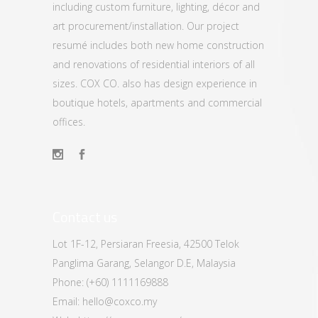
including custom furniture, lighting, décor and
art procurement/installation. Our project
resumé includes both new home construction
and renovations of residential interiors of all
sizes. COX CO. also has design experience in
boutique hotels, apartments and commercial
offices.
Contact us
Lot 1F-12, Persiaran Freesia, 42500 Telok
Panglima Garang, Selangor D.E, Malaysia
Phone:
(+60) 1111169888
Email:
hello@coxco.my