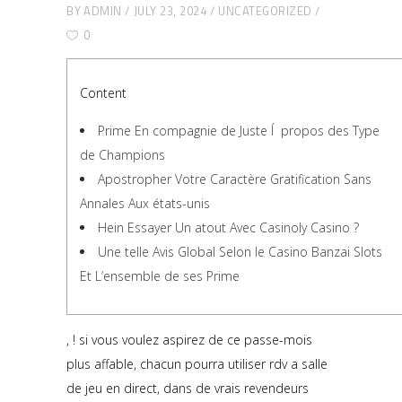
BY
ADMIN
JULY 23, 2024
UNCATEGORIZED
0
Content
Prime En compagnie de Juste Í propos des Type
de Champions
Apostropher Votre Caractère Gratification Sans
Annales Aux états-unis
Hein Essayer Un atout Avec Casinoly Casino ?
Une telle Avis Global Selon le Casino Banzai Slots
Et L’ensemble de ses Prime
, ! si vous voulez aspirez de ce passe-mois
plus affable, chacun pourra utiliser rdv a salle
de jeu en direct, dans de vrais revendeurs