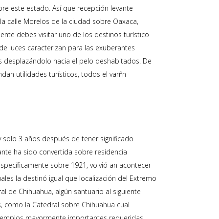
bre este estado. Así que recepción levante
e la calle Morelos de la ciudad sobre Oaxaca,
ente debes visitar uno de los destinos turístico
 de luces caracterizan para las exuberantes
es desplazándolo hacia el pelo deshabitados. De
n utilidades turísticos, todos el varí³n
 solo 3 años después de tener significado
nte ha sido convertida sobre residencia
 específicamente sobre 1921, volvió an acontecer
ales la destinó igual que localización del Extremo
l de Chihuahua, algún santuario al siguiente
, como la Catedral sobre Chihuahua cual
s templos mayormente importantes requeridas