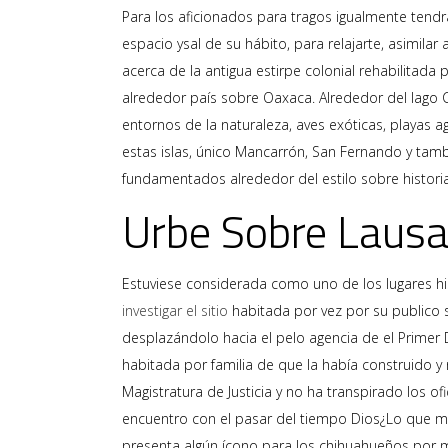
Para los aficionados para tragos igualmente tendr
espacio ysal de su hábito, para relajarte, asimila
acerca de la antigua estirpe colonial rehabilitada 
alrededor país sobre Oaxaca. Alrededor del lago Co
entornos de la naturaleza, aves exóticas, playas
estas islas, único Mancarrón, San Fernando y tambi
fundamentados ​​alrededor del estilo sobre historia
Urbe Sobre Laus
Estuviese considerada como uno de los lugares hi
investigar el sitio
habitada por vez por su publico 
desplazándolo hacia el pelo agencia de el Primer 
habitada por familia de que la había construido y 
Magistratura de Justicia y no ha transpirado los 
encuentro con el pasar del tiempo Dios¿Lo que m
presenta algún ícono para los chihuahueños por 