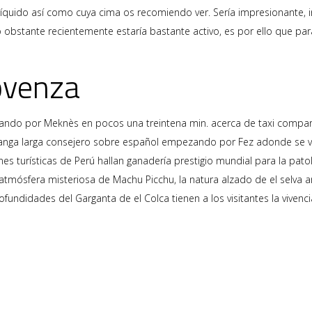
íquido así­ como cuya cima os recomiendo ver. Serí­a impresionante,
 obstante recientemente estaría bastante activo, es por ello que para
ovenza
zando por Meknès en pocos una treintena min. acerca de taxi compar
manga larga consejero sobre español empezando por Fez adonde se visi
 turísticas de Perú hallan ganadería prestigio mundial para la patolog
atmósfera misteriosa de Machu Picchu, la natura alzado de el selva a
fundidades del Garganta de el Colca tienen a los visitantes la vivencia