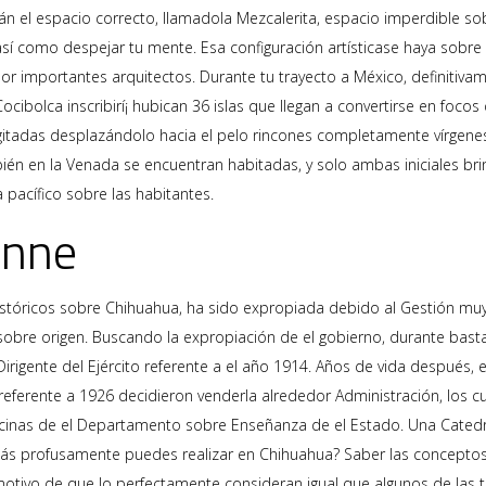
án el espacio correcto, llamadola Mezcalerita, espacio imperdible so
r así­ como despejar tu mente. Esa configuración artísticase haya sobr
por importantes arquitectos. Durante tu trayecto a México, definitivam
cibolca inscribirí¡ hubican 36 islas que llegan a convertirse en focos
 agitadas desplazándolo hacia el pelo rincones completamente vírgen
én en la Venada se encuentran habitadas, y solo ambas iniciales brinda
 pacífico sobre las habitantes.
anne
stóricos sobre Chihuahua, ha sido expropiada debido al Gestión muy
sobre origen. Buscando la expropiación de el gobierno, durante basta
Dirigente del Ejército referente a el año 1914. Años de vida después,
referente a 1926 decidieron venderla alrededor Administración, los cu
oficinas de el Departamento sobre Enseñanza de el Estado. Una Catedra
ás profusamente puedes realizar en Chihuahua? Saber las conceptos
motivo de que lo perfectamente consideran igual que algunos de la