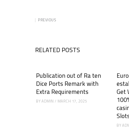
PREVIOUS
RELATED POSTS
Publication out of Ra ten
Euro
Dice Ports Remark with
esta
Extra Requirements
Get 
100%
BY
ADMIN
MARCH 17, 2025
casi
Slot
BY
AD