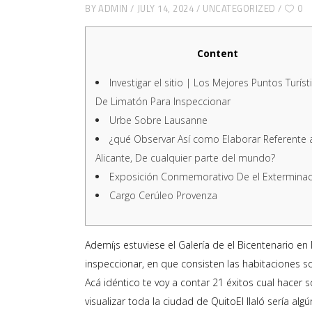
BY
ADMIN
JULY 14, 2024
UNCATEGORIZED
0
Content
Investigar el sitio | Los Mejores Puntos Turíst
De Limatón Para Inspeccionar
Urbe Sobre Lausanne
¿qué Observar Así­ como Elaborar Referente 
Alicante, De cualquier parte del mundo?
Exposición Conmemorativo De el Exterminac
Cargo Cerúleo Provenza
Ademí¡s estuviese el Galería de el Bicentenario en 
inspeccionar, en que consisten las habitaciones s
Acá idéntico te voy a contar 21 éxitos cual hacer
visualizar toda la ciudad de QuitoEl Ilaló serí­a a