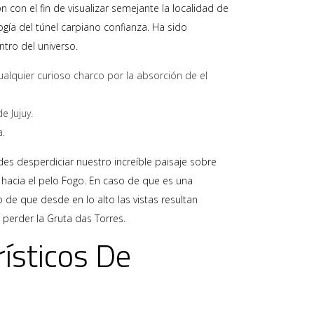
 con el fin de visualizar semejante la localidad de
í­a del túnel carpiano confianza. Ha sido
tro del universo.
alquier curioso charco por la absorción de el
e Jujuy.
a.
des desperdiciar nuestro increíble paisaje sobre
hacia el pelo Fogo. En caso de que es una
e que desde en lo alto las vistas resultan
 perder la Gruta das Torres.
rísticos De