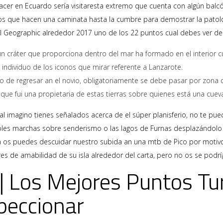
cer en Ecuardo serí­a visitaresta extremo que cuenta con algún balcón
inos que hacen una caminata hasta la cumbre para demostrar la patolog
al Geographic alrededor 2017 uno de los 22 puntos cual debes ver den
 cráter que proporciona dentro del mar ha formado en el interior cu
 individuo de los iconos que mirar referente a Lanzarote.
 de regresar an el novio, obligatoriamente se debe pasar por zona d
 que fui una propietaria de estas tierras sobre quienes está una cuev
al imagino tienes señalados acerca de el súper planisferio, no te pue
ables marchas sobre senderismo o las lagos de Furnas desplazándolo 
 os puedes descuidar nuestro subida an una mtb de Pico por motivo d
es de amabilidad de su isla alrededor del carta, pero no os se podrí¡
o | Los Mejores Puntos Tu
peccionar