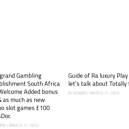
grand Gambling
Guide of Ra luxury Pla
blishment South Africa
let’s talk about Totally
Welcome Added bonus
BY
ADMIN
MARCH 17, 2025
 as much as new
no slot games £100
sDoc
MIN
MARCH 17, 2025