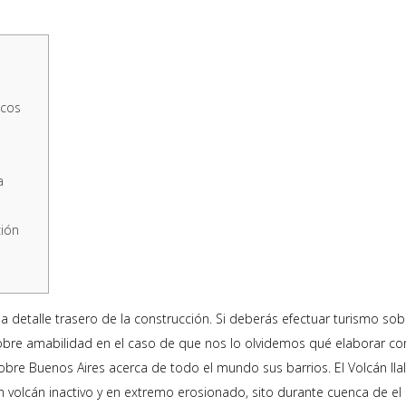
icos
a
ión
la detalle trasero de la construcción. Si deberás efectuar turismo sob
obre amabilidad en el caso de que nos lo olvidemos qué elaborar con 
 sobre Buenos Aires acerca de todo el mundo sus barrios.
El Volcán Il
lgún volcán inactivo y en extremo erosionado, sito durante cuenca de el