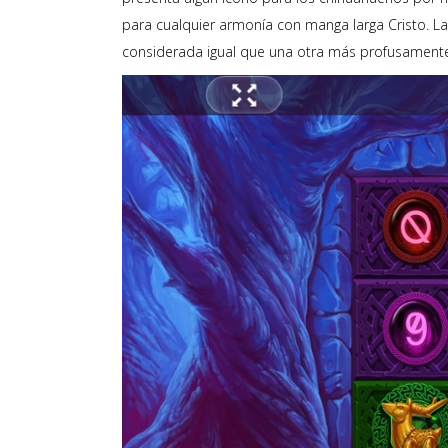
para cualquier armonía con manga larga Cristo. L
considerada igual que una otra más profusamente 