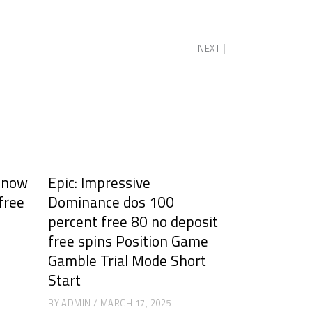
NEXT
y now
Epic: Impressive
 free
Dominance dos 100
percent free 80 no deposit
free spins Position Game
Gamble Trial Mode Short
Start
BY
ADMIN
MARCH 17, 2025